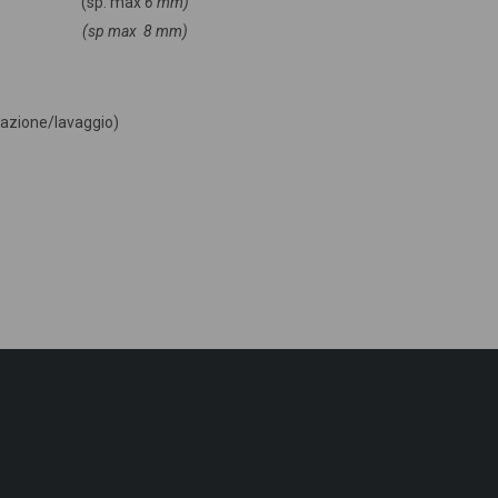
AME (sp. max
6 mm)
OTTONE
(
sp
max
8 mm)
razione/lavaggio)