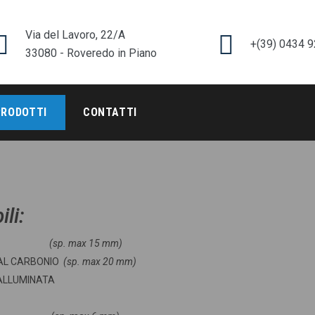
Via del Lavoro, 22/A
+(39) 0434 
33080 - Roveredo in Piano
PRODOTTI
CONTATTI
li:
IO INOX
(
sp
.
max
15 mm)
 AL CARBONIO
(
sp
.
max
20 mm)
 ALLUMINATA